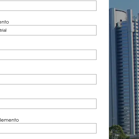
ento
lemento