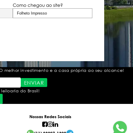
Como chegou ao site?
O melhor investimento e a casa própria ao seu alcance!
ENVIAR
loaria do Brasil!
Nossas Redes Sociais