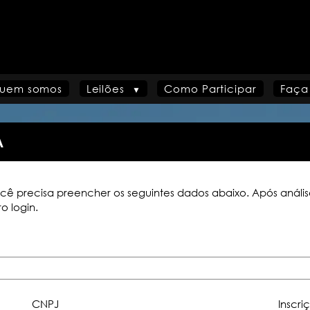
uem somos
Leilões
Como Participar
Faça
A
 você precisa preencher os seguintes dados abaixo. Após anál
o login.
CNPJ
Inscri