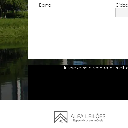
Bairro
Cida
Inscreva-se e receba as melh