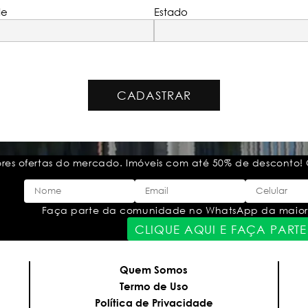
de
Estado
CADASTRAR
ores ofertas do mercado. Imóveis com até 50% de desconto! 
Faça parte da comunidade no WhatsApp da maior lei
CLIQUE AQUI E FAÇA PARTE
Quem Somos
Termo de Uso
Política de Privacidade