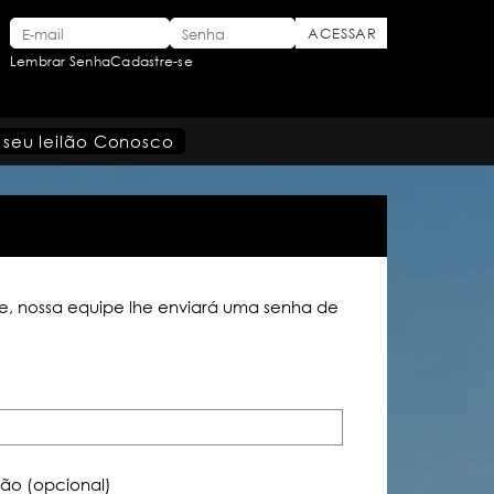
Lembrar Senha
Cadastre-se
 seu leilão Conosco
ise, nossa equipe lhe enviará uma senha de
ção (opcional)