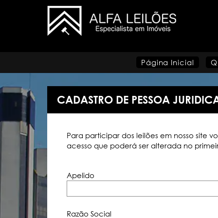
Página Inicial
Q
CADASTRO DE PESSOA JURIDIC
Para participar dos leilões em nosso site
acesso que poderá ser alterada no primeir
Apelido
Razão Social