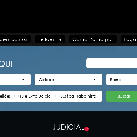
uem somos
Leilões
Como Participar
Faça
QUI
Cidade
Bairro
eilões
TJ e Extrajudicial
Justiça Trabalhista
Buscar
JUDICIAL
?