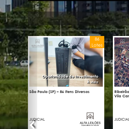
86
Lotes
Oportunidade de Investimento
À vista
São Paulo (SP) – 86 Itens Diversos
Ribeirão
Vila Ca
JUDICIAL
JUDICIA