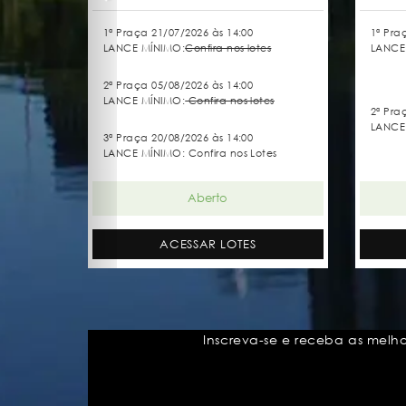
1ª Praça 21/07/2026 às 14:00
1ª Pra
LANCE MÍNIMO:
Confira nos lotes
LANCE
2ª Praça 05/08/2026 às 14:00
LANCE MÍNIMO:
Confira nos lotes
2ª Pra
LANCE
3ª Praça 20/08/2026 às 14:00
LANCE MÍNIMO: Confira nos Lotes
Aberto
ACESSAR LOTES
Inscreva-se e receba as melh