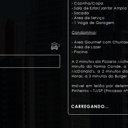
- Cozinha/Copa
- Sala de Estar/Jantar Ampla
- Sacada
- Área de Serviço
- 1 Vaga de Garagem
Condomínio
:
- Área Gourmet com Churras
1
- Área de Lazer
- Piscina
A 2 minutos da Pizzaria Mich
minuto da Farma Conde, a 5
McDonald's, a 2 minutos da
Horas, a 3 minutos do Burger
Imóvel em leilão por determ
Pinheiros – TJ/SP (Processo n
Valor da Avaliação: R$ 345.
Lance Mínimo: R$ 241.555,53
CARREGANDO...
Valor Mensal do IPTU (12 parc
Valor Mensal Condominial: R