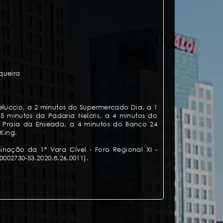
queira
eluccio, a 2 minutos do Supermercado Dia, a 1
 minutos da Padaria Nelcris, a 4 minutos do
 Praia da Enseada, a 4 minutos do Banco 24
 King.
inação da 1ª Vara Cível - Foro Regional XI -
°0002730-53.2020.8.26.0011).
079,34
elas): R$ 673,08
$ 1.434,24