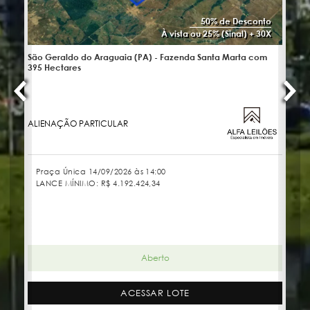
50% de Desconto
À vista ou 25% (Sinal) + 30X
São Geraldo do Araguaia (PA) - Fazenda Santa Marta com
No
395 Hectares
ALIENAÇÃO PARTICULAR
JU
Praça Única 14/09/2026 às 14:00
LANCE MÍNIMO:
R$ 4.192.424,34
Aberto
ACESSAR LOTE