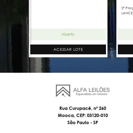
2ª Pra
LANCE
Aberto
ACESSAR LOTE
Rua Curupacê, nº 260
Mooca, CEP: 03120-010
São Paulo - SP