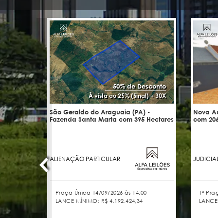
50% de Desconto
À vista ou 25% (Sinal) + 30X
São Geraldo do Araguaia (PA) -
Nova Au
Fazenda Santa Marta com 395 Hectares
com 206
ALIENAÇÃO PARTICULAR
JUDICIA
Praça Única 14/09/2026 às 14:00
1ª Pra
LANCE MÍNIMO:
R$ 4.192.424,34
LANCE