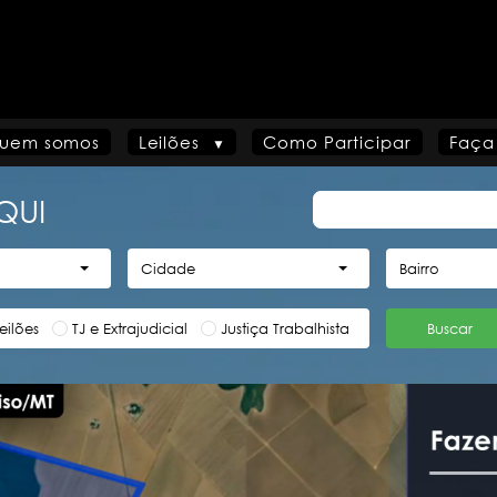
uem somos
Leilões
Como Participar
Faça
QUI
Cidade
Bairro
eilões
TJ e Extrajudicial
Justiça Trabalhista
Buscar