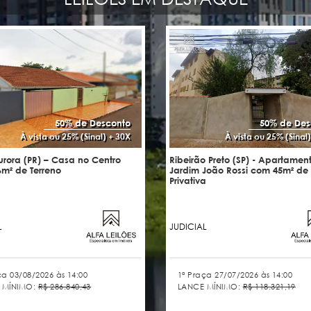
50% de Desconto
50% de Des
À vista ou 25% (Sinal) + 30X
À vista ou 25% (Sinal
rora (PR) – Casa no Centro
Ribeirão Preto (SP) - Apartamen
m² de Terreno
Jardim João Rossi com 45m² de
Privativa
L
JUDICIAL
ça 03/08/2026 às 14:00
1ª Praça 27/07/2026 às 14:00
 MÍNIMO:
R$ 286.840,43
LANCE MÍNIMO:
R$ 118.321,19