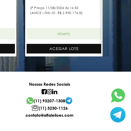
2ª Praça 11/08/2026 às 14:30
2ª Praça
LANCE MÍNIMO:
R$ 2.990.174,32
LANCE 
Aberto
ACESSAR LOTE
Nossas Redes Sociais
(11) 93207-1308
(11) 3230-1126
contato@alfaleiloes.com