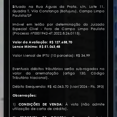
S
ituado na Rua Águas da Prata, s/n, Lote 11,
Quadra T, Vila Constança (Botujuru), Campo Limpo
Paulista/SP
Imóvel em leilão por determinação do Juizado
Especial Cível - Foro de Campo Limpo Paulista
(Processo n°0001942-47.2022.8.26.0115).
Valor da Avaliação: R$ 127.658,70
Lance Mínimo: R$
51.063,48
Valor Mensal de IPTU (10 parcelas): R$ 34,99
Eventuais débitos tributários serão sub-rogados no
valor da arrematação (artigo 130, Código
Tributário Nacional).
Débito Exequendo: R$ 42.063,70 (Mar/2026 - Fls. 393)
Observações:
1)
CONDIÇÕES DE VENDA:
À vista (não admite
utilização de carta de crédito).