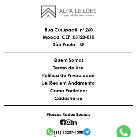
8)
ATUALIZAÇÃO DO VALOR DO BEM:
Os valores dos
imóveis são atualizados mensalmente de acordo
com o Índice da Tabela Prática de Atualização do
TJSP.
Rua Curupacê, nº 260
DÚVIDAS E ESCLARECIMENTOS:
Pessoalmente
perante o Ofício onde estiver tramitando a ação,
Mooca, CEP: 03120-010
ou no escritório do leiloeiro, localizado na Rua
São Paulo - SP
Curupacê, n° 260, Mooca - CEP 03120-010 - São
Paulo – SP, endereço eletrônico
contato@alfaleiloes.com, telefone (11) 3230-1126 e
Quem Somos
Celular/WhatsApp (11) 93207-1308. A participação
Termo de Uso
neste Leilão Eletrônico deve ser feita pelo sítio
eletrônico da Alfa Leilões, no seguinte endereço:
Política de Privacidade
www.alfaleiloes.com.
Leilões em Andamento
Como Participar
Cadastre-se
Nossas Redes Sociais
(11) 93207-1308