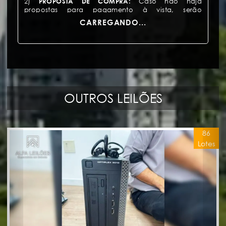
2)
PROPOSTA DE COMPRA:
Caso não haja
propostas para pagamento à vista, serão
admitidas propostas de arrematação parcelada,
CARREGANDO...
que deverão ser encaminhadas exclusivamente
pelo sistema eletrônico do site da Alfa Leilões –
Especialista em Imóveis, durante a vigência do
leilão. Lances à vista sempre irão prevalecer sobre
a proposta de compra parcelada (Art. 895, § 7º,
CPC).
3)
PAGAMENTO:
O preço do bem arrematado
OUTROS LEILÕES
deverá ser depositado através de guia de depósito
judicial do Banco do Brasil gerada no
https://portaldecustas.tjsp.jus.br/portaltjsp/login.jsp,
respectivamente, no prazo de até 24 horas da
realização do leilão. Em até 3 horas após o
86
encerramento do Leilão, cada arrematante
Lotes
receberá um e-mail com instruções para depósito
(artigo 884, IV e artigo 892 do CPC).
4)
COMISSÃO DO LEILOEIRO:
O arrematante deverá
pagar a título de comissão, o valor correspondente
a 5% (cinco por cento) sobre o preço de
arrematação do bem. Tal valor será devido pelo
arrematante ainda que haja a desistência da
arrematação, assim como será devido pelo
exequente nos casos de adjudicação do bem e